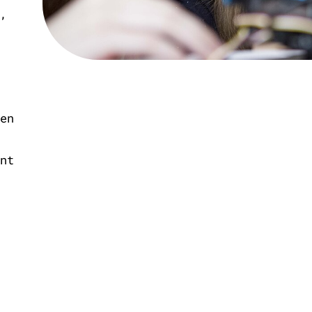
,
en
nt