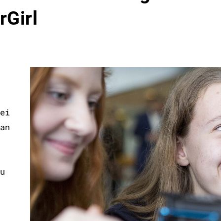
rGirl
ei
an
u