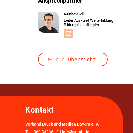
Ansprechpartner
Reinhold Rill
Leiter Aus- und Weiterbildung
Bildungsbeauftragter
Zur Übersicht
Kontakt
Verband Druck und Medien Bayern e. V.
Tel.:
089 33036 - 0
|
info@vdmb.de