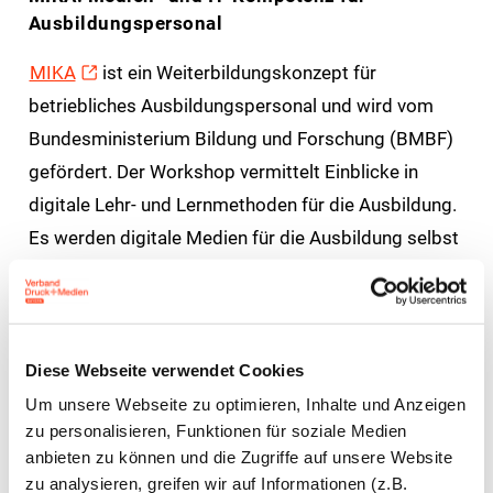
Ausbildungspersonal
MIKA
ist ein Weiterbildungskonzept für
betriebliches Ausbildungspersonal und wird vom
Bundesministerium Bildung und Forschung (BMBF)
gefördert. Der Workshop vermittelt Einblicke in
digitale Lehr- und Lernmethoden für die Ausbildung.
Es werden digitale Medien für die Ausbildung selbst
erstellt und es wird gezeigt, wie man Medien und IT-
Kompetenz mit MIKA-Game® spielerisch fördern
kann.
Diese Webseite verwendet Cookies
Die
MIKA-Toolbox
gibt einen Überblick über
Um unsere Webseite zu optimieren, Inhalte und Anzeigen
kostenlose digitale Tools, die für die Ausbildung
zu personalisieren, Funktionen für soziale Medien
eingesetzt werden können. Eine Klickanleitung
anbieten zu können und die Zugriffe auf unsere Website
zu analysieren, greifen wir auf Informationen (z.B.
erklärt die notwendigen Schritte für die Anmeldung