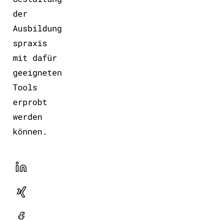
der
Ausbildung
spraxis
mit dafür
geeigneten
Tools
erprobt
werden
können.
LinekdIn
Xing