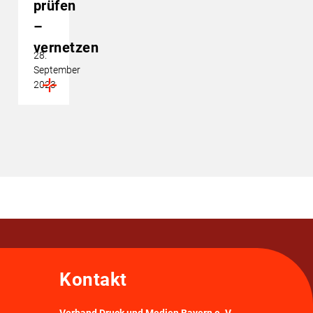
prüfen
–
vernetzen
28.
September
2023
Kontakt