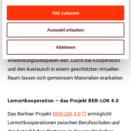
Leando-Communitys: Vernetzung und
Austausch im Ausbildungsalltag
Alle zulassen
Die Teilnehmenden erlernen im Workshop am
Auswahl erlauben
Beispiel der Pilot-
Communitys
die Nutzung und
die Vernetzung mit anderen Mitgliedern, um eine
Ablehnen
aktive Vernetzung zu etablieren, die von vielen
Anwendungsbeispielen lebt. Durch die Kooperation
und den Austausch in einem geschützten virtuellen
Raum lassen sich gemeinsam Materialien erarbeiten.
Lernortkooperation – das Projekt BER-LOK 4.0
Das Berliner Projekt
BER-LOK 4.0
ermöglicht
Lernortkooperationen zwischen Berufsschulen und