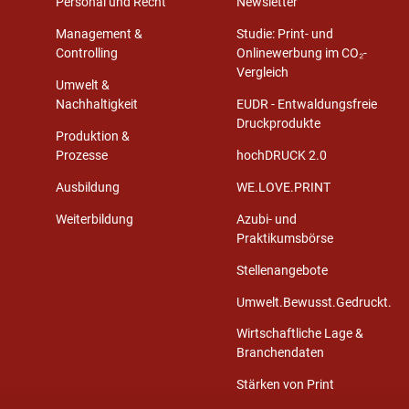
Personal und Recht
Newsletter
Management &
Studie: Print- und
Controlling
Onlinewerbung im CO₂-
Vergleich
Umwelt &
Nachhaltigkeit
EUDR - Entwaldungsfreie
Druckprodukte
Produktion &
Prozesse
hochDRUCK 2.0
Ausbildung
WE.LOVE.PRINT
Weiterbildung
Azubi- und
Praktikumsbörse
Stellenangebote
Umwelt.Bewusst.Gedruckt.
Wirtschaftliche Lage &
Branchendaten
Stärken von Print