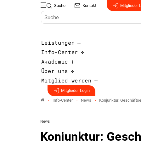
Suche
Kontakt
Mitglieder-
Leistungen
Info-Center
Akademie
Über uns
Mitglied werden
Mitglieder-Login
Info-Center
News
Konjunktur: Geschäfts
News
Konjunktur: Gesc