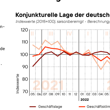
n-
de
.