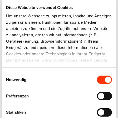
Diese Webseite verwendet Cookies
Teilnehmer, die die Befragung vollständig
Um unsere Webseite zu optimieren, Inhalte und Anzeigen
abgeschlossen und ihre Kontaktdaten angegeben
zu personalisieren, Funktionen für soziale Medien
haben, erhalten den vollständigen Ergebnisbericht
anbieten zu können und die Zugriffe auf unsere Website
zu analysieren, greifen wir auf Informationen (z.B.
der Umfrage.
Geräteerkennung, Browserinformationen) in Ihrem
Endgerät zu und speichern diese Informationen (wie
Über die Ergebnisse der Umfrage werden die
Cookies oder andere Technologien) in Ihrem Endgerät.
Verbände Druck und Medien Mitte Juli 2023 über die
Damit messen wir, wie und womit Sie unsere Angebote
Fachmedien informieren. (bvdm)
nutzen. Die dabei erhobenen (personenbezogenen)
Daten geben wir auch an Dritte für soziale Medien,
Einwilligungsauswahl
Werbung und Analysen weiter. Ihre Daten können mit
Notwendig
mehreren ausgewählten Partnern geteilt werden, die sich
Ansprechpartner
je nach unseren aktuellen Geschäftsbeziehungen ändern
Präferenzen
können. Indem Sie „Alle zulassen“ klicken, stimmen Sie
Jens Meyer
Geschäftsführer
(jederzeit für die Zukunft widerruflich) der Speicherung
und Datenverarbeitung zu.
Statistiken