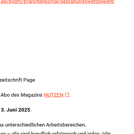
.de/bvdm/branchenportal/gestaltungswettbewerb
zeitschrift Page
n Abo des Magazins
NUTZEN
.
13. Juni 2025
.
us unterschiedlichen Arbeitsbereichen,
– alle sind beruflich erfolgreich und jedes Jahr