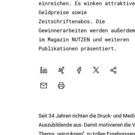
einreichen. Es winken attraktive
Geldpreise sowie
Zeitschriftenabos. Die
Gewinnerarbeiten werden außerdem
im Magazin NUTZEN und weiteren
Publikationen präsentiert.
LinekdIn
Xing
Facebook
Plattform
Natives
X
Sharing
E-
Drucker
Mail
Seit 34 Jahren richten die Druck- und Me
Auszubildende aus. Damit motivieren die V
Thema „reinzuknien“, zu tollen Ergebniss