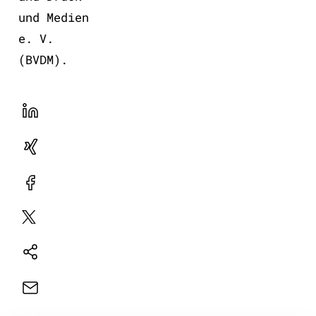
und Medien
e. V.
(BVDM).
LinekdIn
Xing
Facebook
Plattform
X
Natives
Sharing
E-
Mail