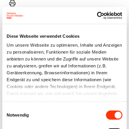
Drucker
Die Unternehmen setzen verstärkt Maßnahmen zur
Diese Webseite verwendet Cookies
Nachwuchskräftegewinnung ein, dennoch bleibt es
Um unsere Webseite zu optimieren, Inhalte und Anzeigen
schwierig, geeignete Kandidaten zu finden. Zentrale
zu personalisieren, Funktionen für soziale Medien
Gründe hierfür sind einerseits die steigende Anzahl
anbieten zu können und die Zugriffe auf unsere Website
zu analysieren, greifen wir auf Informationen (z.B.
von Schulabgängern mit Abitur, die sich gegen einen
Geräteerkennung, Browserinformationen) in Ihrem
Ausbildungsplatz entscheiden, andererseits der
Endgerät zu und speichern diese Informationen (wie
hohe Anteil (58 Prozent) ungeeigneter Bewerber. Die
Cookies oder andere Technologien) in Ihrem Endgerät.
Ausbildungsbereitschaft der befragten Druck- und
Damit messen wir, wie und womit Sie unsere Angebote
nutzen. Die dabei erhobenen (personenbezogenen)
Medienunternehmen sinkt mit einem Anteil von 66
Daten geben wir auch an Dritte für soziale Medien,
Einwilligungsauswahl
Prozent im Vergleich zum Vorjahr leicht.
Werbung und Analysen weiter. Ihre Daten können mit
Notwendig
mehreren ausgewählten Partnern geteilt werden, die sich
90 Prozent der suchenden Unternehmen konnten
je nach unseren aktuellen Geschäftsbeziehungen ändern