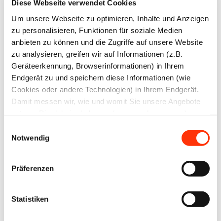
Diese Webseite verwendet Cookies
Passwort vergessen?
Um unsere Webseite zu optimieren, Inhalte und Anzeigen
zu personalisieren, Funktionen für soziale Medien
anbieten zu können und die Zugriffe auf unsere Website
zu analysieren, greifen wir auf Informationen (z.B.
Geräteerkennung, Browserinformationen) in Ihrem
Ansprechpartner
Endgerät zu und speichern diese Informationen (wie
Cookies oder andere Technologien) in Ihrem Endgerät.
Jens Meyer
Damit messen wir, wie und womit Sie unsere Angebote
Geschäftsführer
nutzen. Die dabei erhobenen (personenbezogenen)
Daten geben wir auch an Dritte für soziale Medien,
Einwilligungsauswahl
Werbung und Analysen weiter. Ihre Daten können mit
Notwendig
mehreren ausgewählten Partnern geteilt werden, die sich
Gerald Walther
je nach unseren aktuellen Geschäftsbeziehungen ändern
Berater Management & Controlling /
Präferenzen
können. Indem Sie „Alle zulassen“ klicken, stimmen Sie
Nachhaltigkeit & Umwelt
(jederzeit für die Zukunft widerruflich) der Speicherung
und Datenverarbeitung zu.
Statistiken