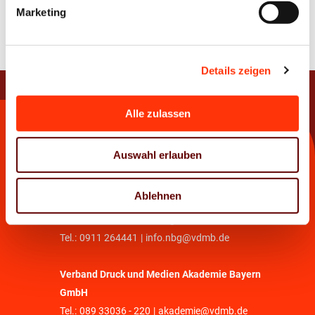
Zur Übersicht
Marketing
Details zeigen
Alle zulassen
Kontakt
Auswahl erlauben
Verband Druck und Medien Bayern e. V.
Tel.:
089 33036 - 0
|
info@vdmb.de
Ablehnen
Geschäftsstelle Nürnberg
Tel.:
0911 264441
|
info.nbg@vdmb.de
Verband Druck und Medien Akademie Bayern
GmbH
Tel.:
089 33036 - 220
|
akademie@vdmb.de