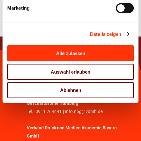
Marketing
Zur Übersicht
Details zeigen
Alle zulassen
Kontakt
Auswahl erlauben
Verband Druck und Medien Bayern e. V.
Tel.:
089 33036 - 0
|
info@vdmb.de
Ablehnen
Geschäftsstelle Nürnberg
Tel.:
0911 264441
|
info.nbg@vdmb.de
Verband Druck und Medien Akademie Bayern
GmbH