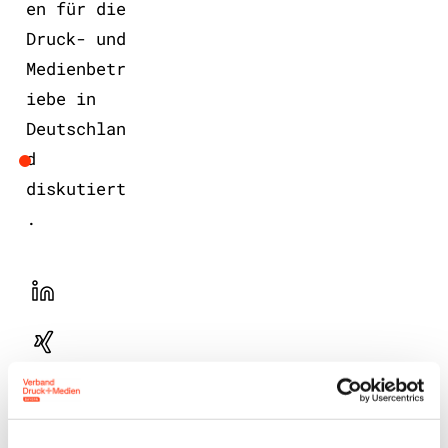
en für die
Druck- und
Medienbetr
iebe in
Deutschlan
d
diskutiert
.
LinekdIn
Xing
Facebook