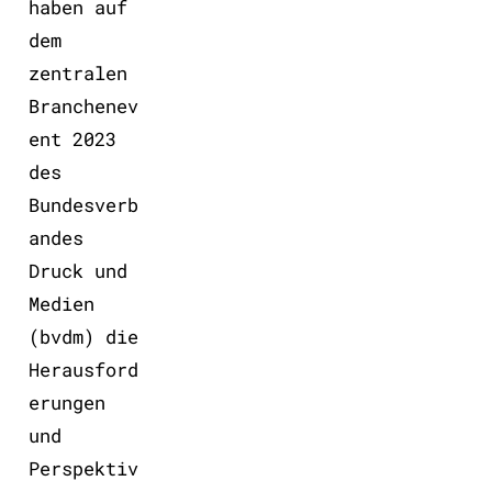
haben auf
1
dem
von
zentralen
3
Branchenev
ent 2023
des
Bundesverb
andes
Druck und
Medien
(bvdm) die
Herausford
erungen
und
Perspektiv