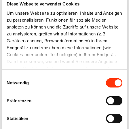
Plattform
Diese Webseite verwendet Cookies
X
Um unsere Webseite zu optimieren, Inhalte und Anzeigen
Natives
Sharing
zu personalisieren, Funktionen für soziale Medien
anbieten zu können und die Zugriffe auf unsere Website
E-
Mail
zu analysieren, greifen wir auf Informationen (z.B.
Geräteerkennung, Browserinformationen) in Ihrem
Drucker
Endgerät zu und speichern diese Informationen (wie
Cookies oder andere Technologien) in Ihrem Endgerät.
Damit messen wir, wie und womit Sie unsere Angebote
nutzen. Die dabei erhobenen (personenbezogenen)
Daten geben wir auch an Dritte für soziale Medien,
Einwilligungsauswahl
Werbung und Analysen weiter. Ihre Daten können mit
Notwendig
Ansprechpartner
mehreren ausgewählten Partnern geteilt werden, die sich
je nach unseren aktuellen Geschäftsbeziehungen ändern
Thomas Hosemann
Präferenzen
können. Indem Sie „Alle zulassen“ klicken, stimmen Sie
Referent Öffentlichkeitsarbeit
(jederzeit für die Zukunft widerruflich) der Speicherung
und Datenverarbeitung zu.
Statistiken