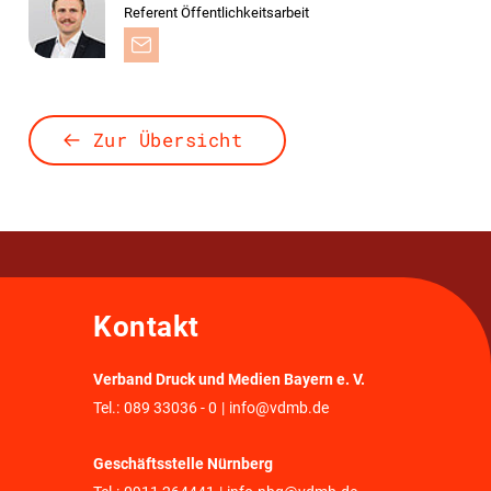
Referent Öffentlichkeitsarbeit
Zur Übersicht
Kontakt
Verband Druck und Medien Bayern e. V.
Tel.:
089 33036 - 0
|
info@vdmb.de
Geschäftsstelle Nürnberg