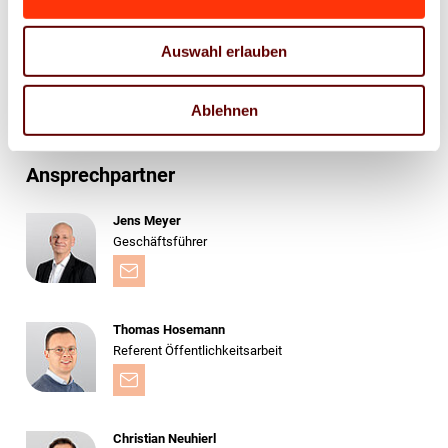
die Interessenvertretung der Verbände Druck und
Medien gegenüber Politik und Kreditwirtschaft und
Auswahl erlauben
helfen dabei, die Rahmenbedingungen für die
Branche gezielt zu verbessern.
Ablehnen
Ansprechpartner
Jens Meyer
Geschäftsführer
Thomas Hosemann
Referent Öffentlichkeitsarbeit
Christian Neuhierl