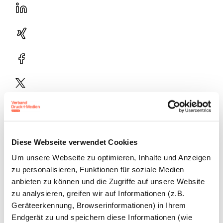
LinekdIn
Xing
Facebook
Plattform
X
Natives
Sharing
E-
Diese Webseite verwendet Cookies
Mail
Um unsere Webseite zu optimieren, Inhalte und Anzeigen
Drucker
zu personalisieren, Funktionen für soziale Medien
anbieten zu können und die Zugriffe auf unsere Website
zu analysieren, greifen wir auf Informationen (z.B.
Geräteerkennung, Browserinformationen) in Ihrem
Die Umfrage untersucht unter anderem, wie Druck-
Endgerät zu und speichern diese Informationen (wie
und Medienunternehmen derzeit von Kreditinstituten