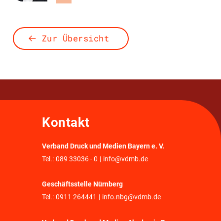
Zur Übersicht
Kontakt
Verband Druck und Medien Bayern e. V.
Tel.:
089 33036 - 0
|
info@vdmb.de
Geschäftsstelle Nürnberg
Tel.:
0911 264441
|
info.nbg@vdmb.de