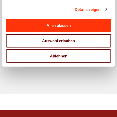
Druck-
Druck-
Druck-
Details zeigen
und
und
und
Medienindustrie
Medienindustrie
Medienindustrie
Alle zulassen
2025
3.
2.
Quartal
Quartal
Auswahl erlauben
2025
2025
24.
26.
01.
Februar
November
September
Ablehnen
2026
2025
2025