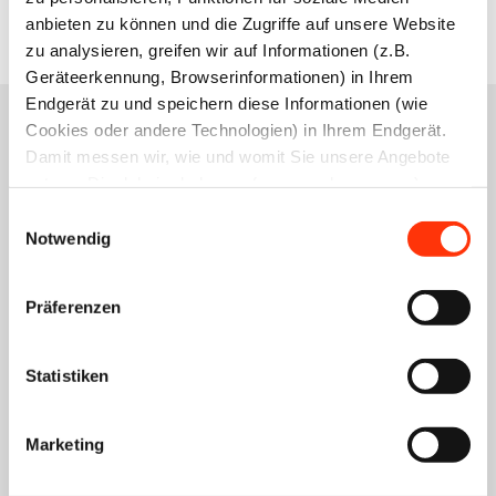
anbieten zu können und die Zugriffe auf unsere Website
zu analysieren, greifen wir auf Informationen (z.B.
Geräteerkennung, Browserinformationen) in Ihrem
Endgerät zu und speichern diese Informationen (wie
Cookies oder andere Technologien) in Ihrem Endgerät.
Damit messen wir, wie und womit Sie unsere Angebote
Das könnte Sie auch
nutzen. Die dabei erhobenen (personenbezogenen)
Daten geben wir auch an Dritte für soziale Medien,
Einwilligungsauswahl
interessieren
Werbung und Analysen weiter. Ihre Daten können mit
Notwendig
mehreren ausgewählten Partnern geteilt werden, die sich
je nach unseren aktuellen Geschäftsbeziehungen ändern
Präferenzen
können. Indem Sie „Alle zulassen“ klicken, stimmen Sie
(jederzeit für die Zukunft widerruflich) der Speicherung
und Datenverarbeitung zu.
Statistiken
Wirtschaftspolitik
Wirtschaftspolitik
Wirtschaftspolitik
BVDM-
BVDM-
BVDM-
Marketing
Branchendaten:
Branchendaten:
Branchendaten:
Deutsche
Deutsche
Deutsche