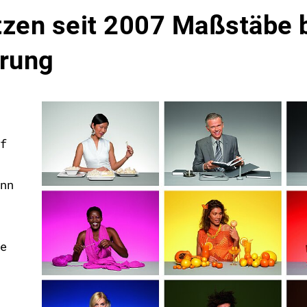
tzen seit 2007 Maßstäbe 
erung
f
nn
e