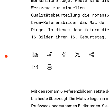
menschliche Auge. Heute sind als
Werkzeug zur visuellen
Qualitätsbeurteilung die roman16
bvdm-Referenzbilder das Maß der
Dinge. In diesem Jahr feiern die
16 Bilder ihren 16. Geburtstag.
LinekdIn
Xing
Facebook
Plattform
Natives
X
Sharing
E-
Drucker
Mail
Mit den roman16 Referenzbildern setzte 
bis heute überzeugt. Die Motive liegen in 
Prüfzweck bedeutsamen Bildkriterien. Si