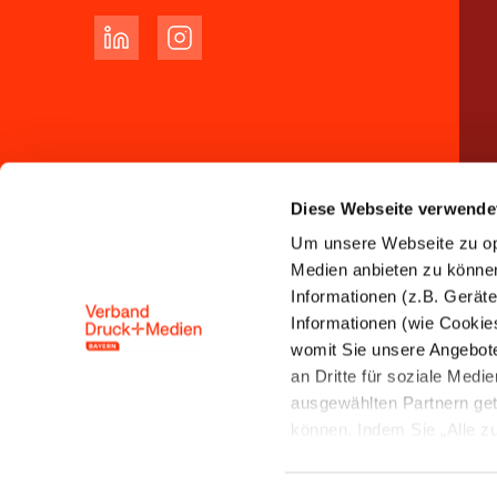
Diese Webseite verwende
Um unsere Webseite zu opt
Medien anbieten zu können 
Informationen (z.B. Gerät
Informationen (wie Cookie
womit Sie unsere Angebot
an Dritte für soziale Med
ausgewählten Partnern get
können. Indem Sie „Alle zul
Speicherung und Datenver