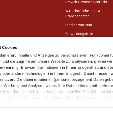
Umwelt.Bewusst.Gedruckt.
Wirtschaftliche Lage &
Branchendaten
Stärken von Print
Entwaldungsfreie
Druckprodukte
t Cookies
Presse-Center
imieren, Inhalte und Anzeigen zu personalisieren, Funktionen fü
Publikationen
und die Zugriffe auf unsere Website zu analysieren, greifen wir
eerkennung, Browserinformationen) in Ihrem Endgerät zu und sp
s oder andere Technologien) in Ihrem Endgerät. Damit messen wi
Mitglied werden
e nutzen. Die dabei erhobenen (personenbezogenen) Daten gebe
Unsere Mitglieder
ien, Werbung und Analysen weiter. Ihre Daten können mit mehrer
Ihre Mitgliedervorteile
eilt werden, die sich je nach unseren aktuellen Geschäftsbezie
assen“ klicken, stimmen Sie (jederzeit für die Zukunft widerrufli
Kontakt aufnehmen
arbeitung zu.