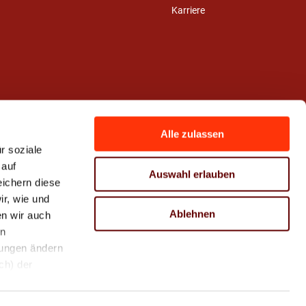
Karriere
Alle zulassen
r soziale
 auf
Auswahl erlauben
eichern diese
r, wie und
Ablehnen
n wir auch
en
hungen ändern
ch) der