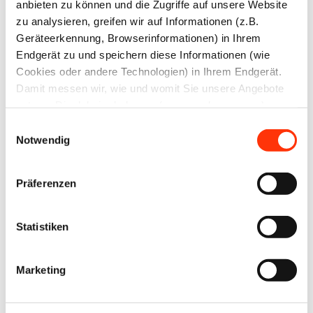
anbieten zu können und die Zugriffe auf unsere Website
zu analysieren, greifen wir auf Informationen (z.B.
Geräteerkennung, Browserinformationen) in Ihrem
Endgerät zu und speichern diese Informationen (wie
Ansprechpartner
Cookies oder andere Technologien) in Ihrem Endgerät.
Damit messen wir, wie und womit Sie unsere Angebote
Jens Meyer
nutzen. Die dabei erhobenen (personenbezogenen)
Geschäftsführer
Daten geben wir auch an Dritte für soziale Medien,
Einwilligungsauswahl
Werbung und Analysen weiter. Ihre Daten können mit
Notwendig
mehreren ausgewählten Partnern geteilt werden, die sich
je nach unseren aktuellen Geschäftsbeziehungen ändern
Gerald Walther
Präferenzen
können. Indem Sie „Alle zulassen“ klicken, stimmen Sie
Berater Management & Controlling /
Nachhaltigkeit & Umwelt
(jederzeit für die Zukunft widerruflich) der Speicherung
und Datenverarbeitung zu.
Statistiken
Marketing
Zur Übersicht