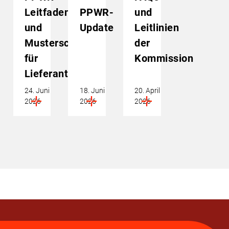
Leitfaden
PPWR-
und
und
Update
Leitlinien
Musterschreiben
der
für
Kommission
Lieferanten
24. Juni
18. Juni
20. April
2026
2026
2026