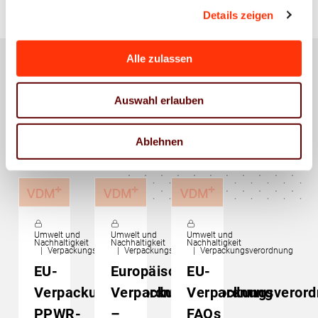
Details zeigen
Alle zulassen
Das könnte Sie auch
Auswahl erlauben
interessieren
Ablehnen
Umwelt und
Umwelt und
Umwelt und
Nachhaltigkeit
Nachhaltigkeit
Nachhaltigkeit
Verpackungsverordnung
Verpackungsverordnung
Verpackungsverordnung
EU-
Europäische
EU-
Verpackungsverordnung:
Verpackungsverordnung
Verpackungsverord
PPWR-
–
FAQs