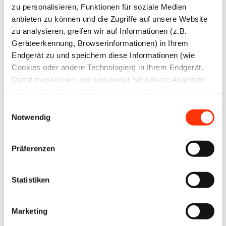
E-Mail-Adresse
zu personalisieren, Funktionen für soziale Medien
anbieten zu können und die Zugriffe auf unsere Website
zu analysieren, greifen wir auf Informationen (z.B.
Geräteerkennung, Browserinformationen) in Ihrem
Passwort:
Endgerät zu und speichern diese Informationen (wie
Cookies oder andere Technologien) in Ihrem Endgerät.
Damit messen wir, wie und womit Sie unsere Angebote
nutzen. Die dabei erhobenen (personenbezogenen)
Daten geben wir auch an Dritte für soziale Medien,
Einwilligungsauswahl
Werbung und Analysen weiter. Ihre Daten können mit
Notwendig
Passwort vergessen?
mehreren ausgewählten Partnern geteilt werden, die sich
je nach unseren aktuellen Geschäftsbeziehungen ändern
Präferenzen
können. Indem Sie „Alle zulassen“ klicken, stimmen Sie
(jederzeit für die Zukunft widerruflich) der Speicherung
und Datenverarbeitung zu.
Statistiken
Zur Übersicht
Marketing