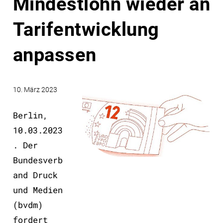
Mindestlohn wieder an
Tarifentwicklung
anpassen
10. März 2023
Berlin,
10.03.2023
. Der
Bundesverb
and Druck
und Medien
(bvdm)
fordert