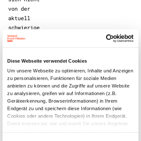
von der
aktuell
schwierige
n
wirtschaft
lichen
Diese Webseite verwendet Cookies
Lage der
Um unsere Webseite zu optimieren, Inhalte und Anzeigen
Druck- und
zu personalisieren, Funktionen für soziale Medien
Medienbran
anbieten zu können und die Zugriffe auf unsere Website
che
zu analysieren, greifen wir auf Informationen (z.B.
Geräteerkennung, Browserinformationen) in Ihrem
abkoppeln.
Endgerät zu und speichern diese Informationen (wie
Cookies oder andere Technologien) in Ihrem Endgerät.
Damit messen wir, wie und womit Sie unsere Angebote
LinekdIn
nutzen. Die dabei erhobenen (personenbezogenen)
Daten geben wir auch an Dritte für soziale Medien,
Einwilligungsauswahl