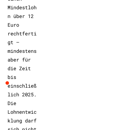
Mindestloh
n über 12
Euro
rechtferti
gt –
mindestens
aber für
die Zeit
bis
einschließ
lich 2025.
Die
Lohnentwic
klung darf
sich nicht