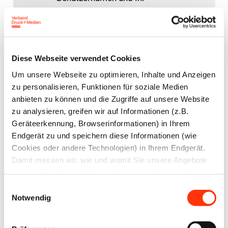
Passwort ein, um sich an der
Website anzumelden.
Diese Webseite verwendet Cookies
E-Mail-Adresse
Um unsere Webseite zu optimieren, Inhalte und Anzeigen
zu personalisieren, Funktionen für soziale Medien
anbieten zu können und die Zugriffe auf unsere Website
Passwort:
zu analysieren, greifen wir auf Informationen (z.B.
Geräteerkennung, Browserinformationen) in Ihrem
Endgerät zu und speichern diese Informationen (wie
Cookies oder andere Technologien) in Ihrem Endgerät.
Damit messen wir, wie und womit Sie unsere Angebote
nutzen. Die dabei erhobenen (personenbezogenen)
Daten geben wir auch an Dritte für soziale Medien,
Passwort vergessen?
Einwilligungsauswahl
Werbung und Analysen weiter. Ihre Daten können mit
Notwendig
mehreren ausgewählten Partnern geteilt werden, die sich
je nach unseren aktuellen Geschäftsbeziehungen ändern