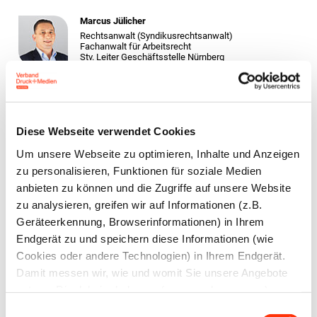
Marcus Jülicher
Rechtsanwalt (Syndikusrechtsanwalt)
Fachanwalt für Arbeitsrecht
Stv. Leiter Geschäftsstelle Nürnberg
Bastian Elflein, LL.M.
Diese Webseite verwendet Cookies
Rechtsanwalt (Syndikus­rechtsanwalt)
Stv. Leiter Recht und Sozialpolitik
Um unsere Webseite zu optimieren, Inhalte und Anzeigen
zu personalisieren, Funktionen für soziale Medien
anbieten zu können und die Zugriffe auf unsere Website
zu analysieren, greifen wir auf Informationen (z.B.
Berit Weide-Schörghuber
Geräteerkennung, Browserinformationen) in Ihrem
Rechtsanwältin (Syndikusrechtsanwältin)
Endgerät zu und speichern diese Informationen (wie
Cookies oder andere Technologien) in Ihrem Endgerät.
Damit messen wir, wie und womit Sie unsere Angebote
nutzen. Die dabei erhobenen (personenbezogenen)
Zur Übersicht
Daten geben wir auch an Dritte für soziale Medien,
Einwilligungsauswahl