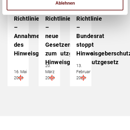
EU-
EU-
EU-
Ablehnen
Whistleblowing-
Whistleblowing-
Whistleblowing-
Richtlinie
Richtlinie
Richtlinie
–
–
–
Annahme
neue
Bundesrat
des
Gesetzentwürfe
stoppt
Hinweisgeberschutzgesetzes
zum
Hinweisgeberschut
Hinweisgeberschutzgesetz
20.
13.
16. Mai
März
Februar
2023
2023
2023