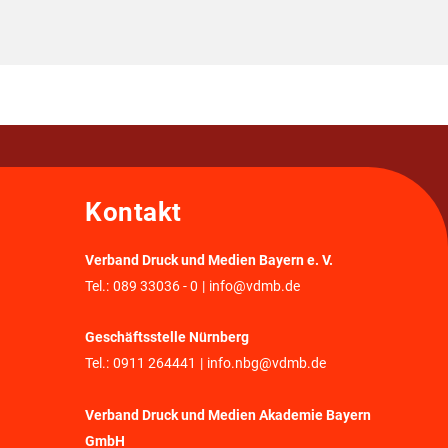
Kontakt
Verband Druck und Medien Bayern e. V.
Tel.:
089 33036 - 0
|
info@vdmb.de
Geschäftsstelle Nürnberg
Tel.:
0911 264441
|
info.nbg@vdmb.de
Verband Druck und Medien Akademie Bayern
GmbH