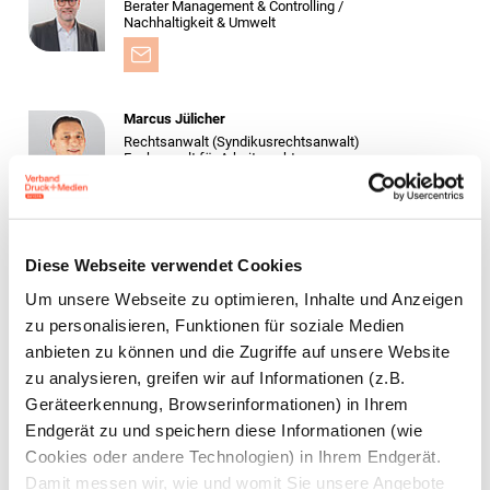
Berater Management & Controlling /
Nachhaltigkeit & Umwelt
Marcus Jülicher
Rechtsanwalt (Syndikusrechtsanwalt)
Fachanwalt für Arbeitsrecht
Stv. Leiter Geschäftsstelle Nürnberg
Diese Webseite verwendet Cookies
Bastian Elflein, LL.M.
Rechtsanwalt (Syndikus­rechtsanwalt)
Um unsere Webseite zu optimieren, Inhalte und Anzeigen
Stv. Leiter Recht und Sozialpolitik
zu personalisieren, Funktionen für soziale Medien
anbieten zu können und die Zugriffe auf unsere Website
zu analysieren, greifen wir auf Informationen (z.B.
Geräteerkennung, Browserinformationen) in Ihrem
Berit Weide-Schörghuber
Rechtsanwältin (Syndikusrechtsanwältin)
Endgerät zu und speichern diese Informationen (wie
Cookies oder andere Technologien) in Ihrem Endgerät.
Damit messen wir, wie und womit Sie unsere Angebote