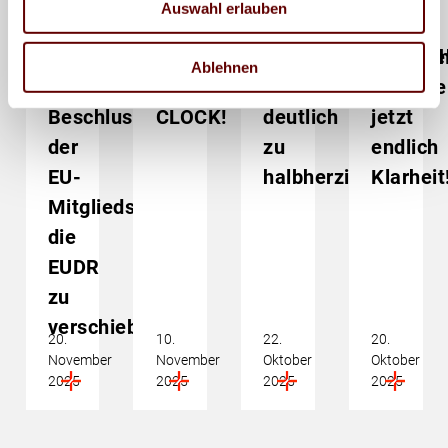
Auswahl erlauben
BVDM
EUDR:
EUDR:
EUDR:
begrüßt
STOP
Kommissionsvorsch
Untern
Ablehnen
den
THE
ist
brauche
Beschluss
CLOCK!
deutlich
jetzt
der
zu
endlich
EU-
halbherzig
Klarheit
Mitgliedstaaten
die
EUDR
zu
verschieben
20.
10.
22.
20.
November
November
Oktober
Oktober
2025
2025
2025
2025