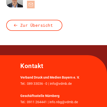
Zur Übersicht
Kontakt
Verband Druck und Medien Bayern e. V.
Tel.:
089 33036 - 0
|
info@vdmb.de
Geschäftsstelle Nürnberg
Tel.:
0911 264441
|
info.nbg@vdmb.de