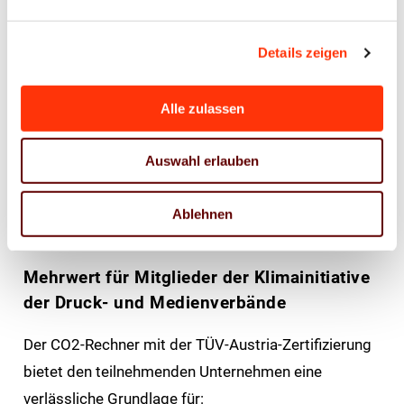
Energieverbräuche und betriebliche Strukturen der
Branche. Ziel ist eine realistische und praxisnahe
Details zeigen
Erfassung von Treibhausgasemissionen, ohne
unnötige Komplexität oder zusätzliche Bürokratie zu
Alle zulassen
erzeugen. Mit der Zertifizierung wurde nun erneut die
Normkonformität bestätigt, sodass damit auch
Auswahl erlauben
zusätzlich Rechtssicherheit und Vertrauen geschafft
werden kann – auch auf Kundenseite.
Ablehnen
Mehrwert für Mitglieder der Klimainitiative
der Druck- und Medienverbände
Der CO2-Rechner mit der TÜV-Austria-Zertifizierung
bietet den teilnehmenden Unternehmen eine
verlässliche Grundlage für: