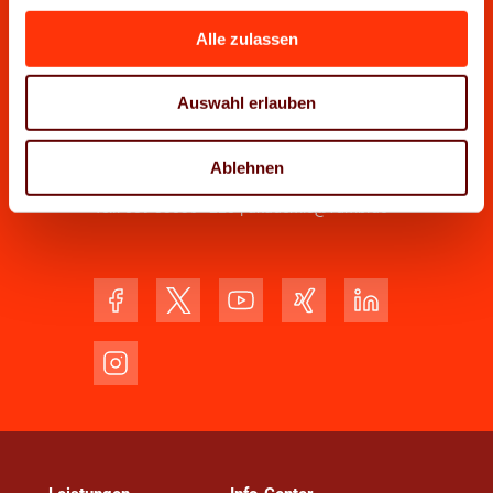
Tel.:
089 33036 - 0
|
info@vdmb.de
Alle zulassen
Geschäftsstelle Nürnberg
Tel.:
0911 264441
|
info.nbg@vdmb.de
Auswahl erlauben
Verband Druck und Medien Akademie Bayern
Ablehnen
GmbH
Tel.:
089 33036 - 220
|
akademie@vdmb.de