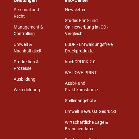
Leistungen
Info-Center
Personal und
Newsletter
Recht
Studie: Print- und
Management &
Onlinewerbung im CO₂-
Controlling
Vergleich
Umwelt &
EUDR - Entwaldungsfreie
Nachhaltigkeit
Druckprodukte
Produktion &
hochDRUCK 2.0
Prozesse
WE.LOVE.PRINT
Ausbildung
Azubi- und
Weiterbildung
Praktikumsbörse
Stellenangebote
Umwelt.Bewusst.Gedruckt.
Wirtschaftliche Lage &
Branchendaten