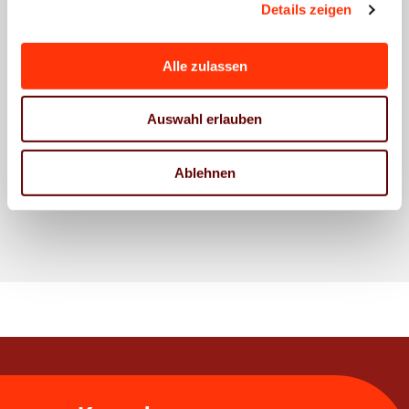
und
und
und
Details zeigen
Medienindustrie
Medienindustrie
Medienindustrie
3.
2.
1.
Alle zulassen
Quartal
Quartal
Quartal
2025
2025
2025
Auswahl erlauben
26.
01.
November
September
09. Juli
2025
2025
2025
Ablehnen