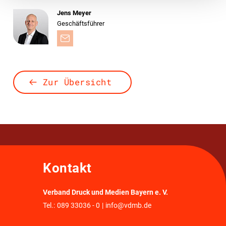
Jens Meyer
Geschäftsführer
Zur Übersicht
Kontakt
Verband Druck und Medien Bayern e. V.
Tel.:
089 33036 - 0
|
info@vdmb.de