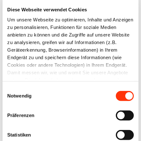
Diese Webseite verwendet Cookies
Um unsere Webseite zu optimieren, Inhalte und Anzeigen
zu personalisieren, Funktionen für soziale Medien
anbieten zu können und die Zugriffe auf unsere Website
zu analysieren, greifen wir auf Informationen (z.B.
Passwort vergessen?
Geräteerkennung, Browserinformationen) in Ihrem
Endgerät zu und speichern diese Informationen (wie
Cookies oder andere Technologien) in Ihrem Endgerät.
Damit messen wir, wie und womit Sie unsere Angebote
nutzen. Die dabei erhobenen (personenbezogenen)
Daten geben wir auch an Dritte für soziale Medien,
Ansprechpartner
Einwilligungsauswahl
Werbung und Analysen weiter. Ihre Daten können mit
Notwendig
mehreren ausgewählten Partnern geteilt werden, die sich
Yvonne Fuchs
je nach unseren aktuellen Geschäftsbeziehungen ändern
Rechtsanwältin (Syndikusrechtsanwältin)
Präferenzen
Fachanwältin für Arbeitsrecht
können. Indem Sie „Alle zulassen“ klicken, stimmen Sie
Leiterin Recht und Sozialpolitik
(jederzeit für die Zukunft widerruflich) der Speicherung
Leiterin der Geschäftsstelle Nürnberg
und Datenverarbeitung zu.
Statistiken