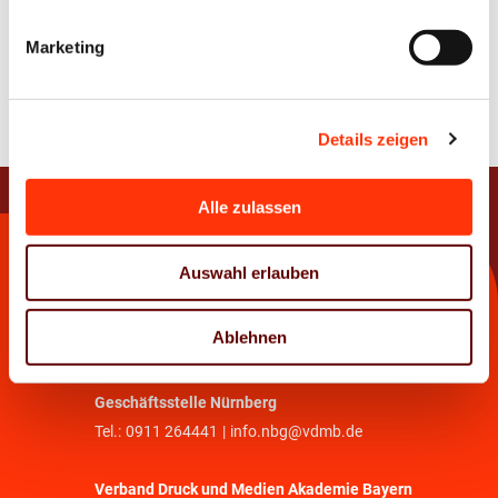
Marketing
Zur Übersicht
Details zeigen
Alle zulassen
Kontakt
Auswahl erlauben
Verband Druck und Medien Bayern e. V.
Ablehnen
Tel.:
089 33036 - 0
|
info@vdmb.de
Geschäftsstelle Nürnberg
Tel.:
0911 264441
|
info.nbg@vdmb.de
Verband Druck und Medien Akademie Bayern