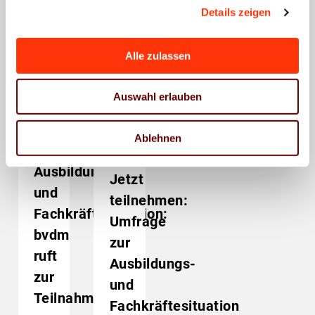
Das könnte Sie auch
Details zeigen
interessieren
Alle zulassen
Auswahl erlauben
Presse
News / Presse /
Ablehnen
Ausbildung
Mitgliederinformationen
Weiterbildung
Ausbildung
Weiterbildung
Ausbildungs-
Jetzt
und
teilnehmen:
Fachkräftesituation:
Umfrage
bvdm
zur
ruft
Ausbildungs-
zur
und
Teilnahme
Fachkräftesituation