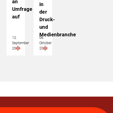
an
in
Umfrage
der
auf
Druck-
und
Medienbranche
12.
06.
September
Oktober
2023
2022