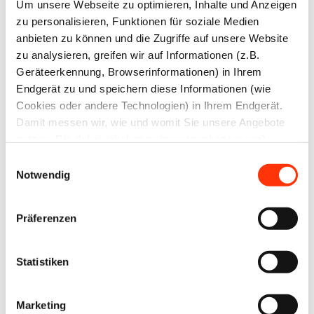
Um unsere Webseite zu optimieren, Inhalte und Anzeigen
zu personalisieren, Funktionen für soziale Medien
E-Mail-Adresse
anbieten zu können und die Zugriffe auf unsere Website
zu analysieren, greifen wir auf Informationen (z.B.
Geräteerkennung, Browserinformationen) in Ihrem
Passwort:
Endgerät zu und speichern diese Informationen (wie
Cookies oder andere Technologien) in Ihrem Endgerät.
Damit messen wir, wie und womit Sie unsere Angebote
nutzen. Die dabei erhobenen (personenbezogenen)
Daten geben wir auch an Dritte für soziale Medien,
Einwilligungsauswahl
Werbung und Analysen weiter. Ihre Daten können mit
Notwendig
mehreren ausgewählten Partnern geteilt werden, die sich
Passwort vergessen?
je nach unseren aktuellen Geschäftsbeziehungen ändern
Präferenzen
können. Indem Sie „Alle zulassen“ klicken, stimmen Sie
(jederzeit für die Zukunft widerruflich) der Speicherung
und Datenverarbeitung zu.
Statistiken
Zur Übersicht
Marketing