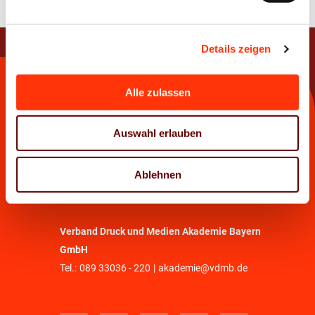
Details zeigen
Kontakt
Alle zulassen
Verband Druck und Medien Bayern e. V.
Auswahl erlauben
Tel.:
089 33036 - 0
|
info@vdmb.de
Ablehnen
Geschäftsstelle Nürnberg
Tel.:
0911 264441
|
info.nbg@vdmb.de
Verband Druck und Medien Akademie Bayern
GmbH
Tel.:
089 33036 - 220
|
akademie@vdmb.de