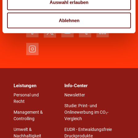
Auswahl erlauben
Tel.:
089 33036 - 220
|
akademie@vdmb.de
Ablehnen
Leistungen
Info-Center
Personal und
Newsletter
Recht
Studie: Print- und
Management &
Onlinewerbung im CO₂-
Controlling
Vergleich
Umwelt &
EUDR - Entwaldungsfreie
Nachhaltigkeit
Druckprodukte