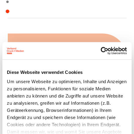
Ansprechpartner
Dr. Tobias
Diese Webseite verwendet Cookies
Zander
Um unsere Webseite zu optimieren, Inhalte und Anzeigen
Referent
zu personalisieren, Funktionen für soziale Medien
Wirtschaftspolitik
anbieten zu können und die Zugriffe auf unsere Website
zu analysieren, greifen wir auf Informationen (z.B.
tobias.zander@bvdm-
Geräteerkennung, Browserinformationen) in Ihrem
online.de
Endgerät zu und speichern diese Informationen (wie
030
Cookies oder andere Technologien) in Ihrem Endgerät.
209139-141
Damit messen wir, wie und womit Sie unsere Angebote