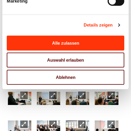
Marketing
Fachpanels zu den Themen KI,
Personal und Nachhaltigkeit
Details zeigen
Alle zulassen
Auswahl erlauben
Ablehnen