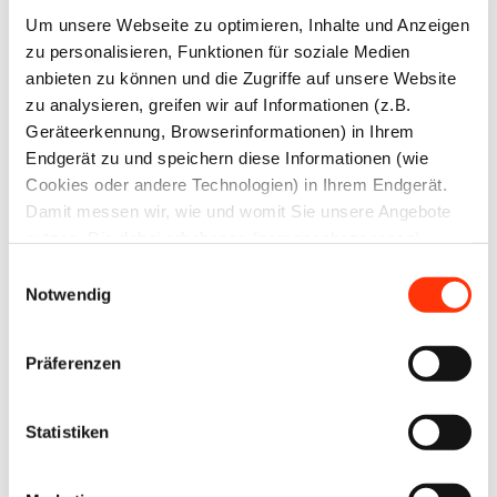
Um unsere Webseite zu optimieren, Inhalte und Anzeigen
zu personalisieren, Funktionen für soziale Medien
anbieten zu können und die Zugriffe auf unsere Website
zu analysieren, greifen wir auf Informationen (z.B.
Geräteerkennung, Browserinformationen) in Ihrem
Endgerät zu und speichern diese Informationen (wie
Cookies oder andere Technologien) in Ihrem Endgerät.
Damit messen wir, wie und womit Sie unsere Angebote
nutzen. Die dabei erhobenen (personenbezogenen)
Daten geben wir auch an Dritte für soziale Medien,
Einwilligungsauswahl
Werbung und Analysen weiter. Ihre Daten können mit
Notwendig
mehreren ausgewählten Partnern geteilt werden, die sich
je nach unseren aktuellen Geschäftsbeziehungen ändern
Präferenzen
können. Indem Sie „Alle zulassen“ klicken, stimmen Sie
(jederzeit für die Zukunft widerruflich) der Speicherung
und Datenverarbeitung zu.
Statistiken