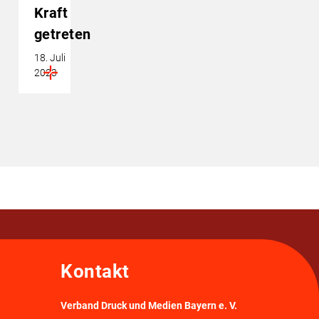
Kraft
getreten
18. Juli
2023
Kontakt
Verband Druck und Medien Bayern e. V.