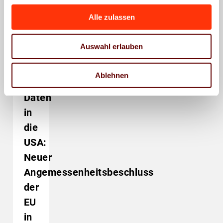
Alle zulassen
Auswahl erlauben
Wirtschaftsrecht
Transfer
Ablehnen
personenbezogener
Daten
in
die
USA:
Neuer
Angemessenheitsbeschluss
der
EU
in