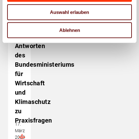
Energiemärkte
Wirtschaftspolitik
Sozialpolitik
Auswahl erlauben
Energiepreisbremsen:
Sachstand
Ablehnen
und
Antworten
des
Bundesministeriums
für
Wirtschaft
und
Klimaschutz
zu
Praxisfragen
17.
März
2023