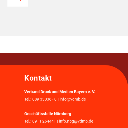
Kontakt
Verband Druck und Medien Bayern e. V.
Tel.:
089 33036 - 0
|
info@vdmb.de
Geschäftsstelle Nürnberg
Tel.:
0911 264441
|
info.nbg@vdmb.de