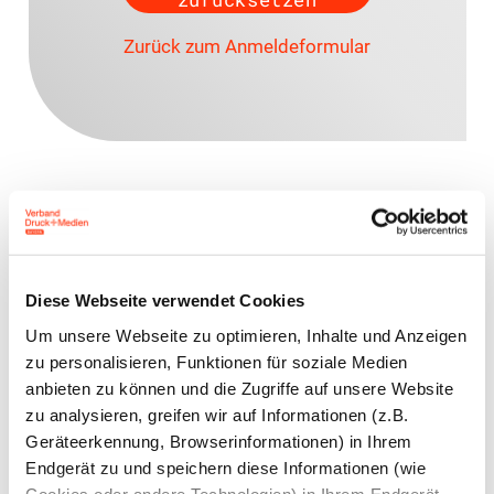
Zurück zum Anmeldeformular
Ansprechpartner
Yvonne Fuchs
Rechtsanwältin (Syndikusrechtsanwältin)
Diese Webseite verwendet Cookies
Fachanwältin für Arbeitsrecht
Leiterin Recht und Sozialpolitik
Um unsere Webseite zu optimieren, Inhalte und Anzeigen
Leiterin der Geschäftsstelle Nürnberg
zu personalisieren, Funktionen für soziale Medien
anbieten zu können und die Zugriffe auf unsere Website
zu analysieren, greifen wir auf Informationen (z.B.
Jens Meyer
Geräteerkennung, Browserinformationen) in Ihrem
Geschäftsführer
Endgerät zu und speichern diese Informationen (wie
Cookies oder andere Technologien) in Ihrem Endgerät.