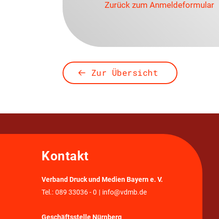
Zurück zum Anmeldeformular
Zur Übersicht
Kontakt
Verband Druck und Medien Bayern e. V.
Tel.:
089 33036 - 0
|
info@vdmb.de
Geschäftsstelle Nürnberg