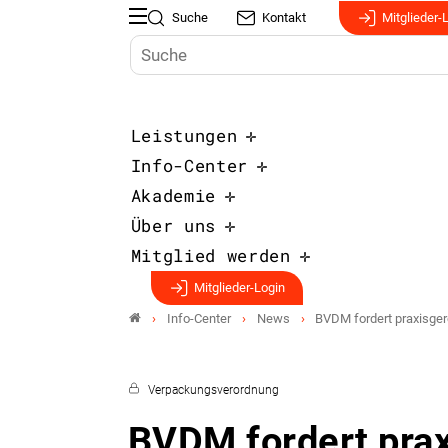
Suche
Kontakt
Mitglieder-
Leistungen
Info-Center
Akademie
Über uns
Mitglied werden
Mitglieder-Login
Info-Center
News
BVDM fordert praxisge
Verpackungsverordnung
BVDM fordert pra