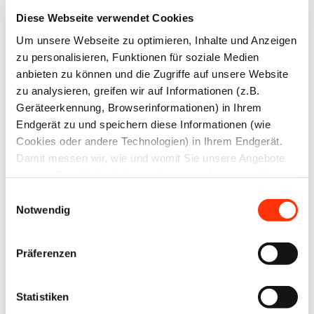
Anweisungen zum
Diese Webseite verwendet Cookies
Zurücksetzen Ihres
Um unsere Webseite zu optimieren, Inhalte und Anzeigen
Passworts werden Ihnen
zu personalisieren, Funktionen für soziale Medien
anbieten zu können und die Zugriffe auf unsere Website
umgehend per E-Mail
zu analysieren, greifen wir auf Informationen (z.B.
zugesandt.
Geräteerkennung, Browserinformationen) in Ihrem
Endgerät zu und speichern diese Informationen (wie
Cookies oder andere Technologien) in Ihrem Endgerät.
Benutzername oder E-Mail-Adresse
Damit messen wir, wie und womit Sie unsere Angebote
nutzen. Die dabei erhobenen (personenbezogenen)
Daten geben wir auch an Dritte für soziale Medien,
Einwilligungsauswahl
Werbung und Analysen weiter. Ihre Daten können mit
Notwendig
mehreren ausgewählten Partnern geteilt werden, die sich
je nach unseren aktuellen Geschäftsbeziehungen ändern
Präferenzen
Zurück zum Anmeldeformular
können. Indem Sie „Alle zulassen“ klicken, stimmen Sie
(jederzeit für die Zukunft widerruflich) der Speicherung
und Datenverarbeitung zu.
Statistiken