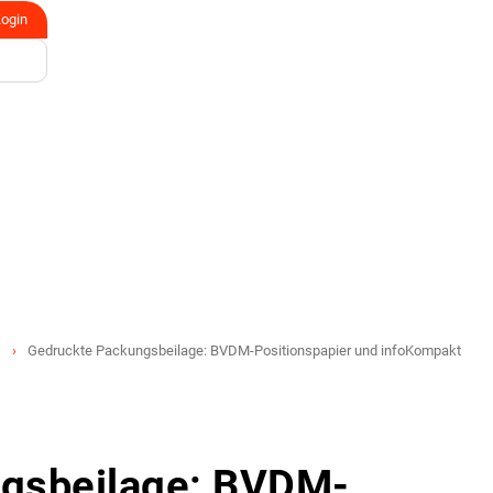
Login
Gedruckte Packungsbeilage: BVDM-Positionspapier und infoKompakt
gsbeilage: BVDM-