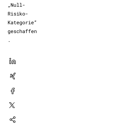
„Null-
Risiko-
Kategorie“
geschaffen
.
LinekdIn
Xing
Facebook
Plattform
X
Natives
Sharing