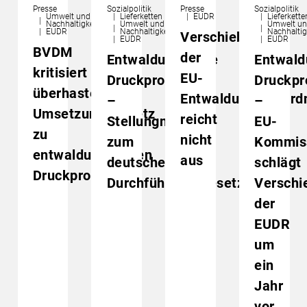
Presse
Sozialpolitik
Presse
Sozialpolitik
Umwelt und
Lieferketten
EUDR
Lieferkette
Nachhaltigkeit
Umwelt und
Umwelt u
EUDR
Nachhaltigkeit
Nachhaltig
Verschiebung
EUDR
EUDR
BVDM
der
Entwaldungsfreie
Entwald
kritisiert
EU-
Druckprodukte
Druckpr
überhastetes
Entwaldungsverord
–
–
Umsetzungsgesetz
reicht
Stellungnahme
EU-
zu
nicht
zum
Kommis
entwaldungsfreien
aus
deutschen
schlägt
Druckprodukten
Durchführungsgesetz
Verschi
der
EUDR
um
ein
Jahr
vor