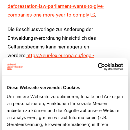
deforestation-law-parliament-wants-to-give-
companies-one-more-year-to-comply
.
Die Beschlussvorlage zur Änderung der
Entwaldungsverordnung hinsichtlich des
Geltungsbeginns kann hier abgerufen
werden:
https://eur-lex.europa.eu/legal-
content/DE/TXT/?
uri=CELEX%3A52024PC0452R%2801%29&qid=173
1520391197
.
Diese Webseite verwendet Cookies
Die Liste der angenommenen Änderungsanträge ist
Um unsere Webseite zu optimieren, Inhalte und Anzeigen
zu personalisieren, Funktionen für soziale Medien
hier
anbieten zu können und die Zugriffe auf unsere Website
einsehbar:
https://www.europarl.europa.eu/doceo/d
zu analysieren, greifen wir auf Informationen (z.B.
ocument/TA-10-2024-0031_DE.html
Geräteerkennung, Browserinformationen) in Ihrem