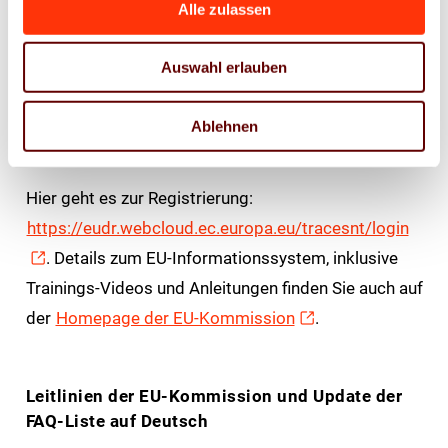
Alle zulassen
Homepage der Bundesanstalt für Landwirtschaft
und Ernährung (BLE)
Auswahl erlauben
nachlesen:
https://www.ble.de/DE/Themen/Wald-
Holz/Entwaldungsfreie-Produkte/EU-
Ablehnen
Informationssystem
.
Hier geht es zur Registrierung:
https://eudr.webcloud.ec.europa.eu/tracesnt/login
. Details zum EU-Informationssystem, inklusive
Trainings-Videos und Anleitungen finden Sie auch auf
der
Homepage der EU-Kommission
.
Leitlinien der EU-Kommission und Update der
FAQ-Liste auf Deutsch