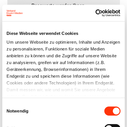
Passworts werden Ihnen
umgehend per E-Mail
zugesandt.
Diese Webseite verwendet Cookies
Benutzername oder E-Mail-Adresse
Um unsere Webseite zu optimieren, Inhalte und Anzeigen
zu personalisieren, Funktionen für soziale Medien
anbieten zu können und die Zugriffe auf unsere Website
zu analysieren, greifen wir auf Informationen (z.B.
Geräteerkennung, Browserinformationen) in Ihrem
Endgerät zu und speichern diese Informationen (wie
Cookies oder andere Technologien) in Ihrem Endgerät.
Zurück zum Anmeldeformular
Damit messen wir, wie und womit Sie unsere Angebote
nutzen. Die dabei erhobenen (personenbezogenen)
Daten geben wir auch an Dritte für soziale Medien,
Einwilligungsauswahl
Werbung und Analysen weiter. Ihre Daten können mit
Notwendig
mehreren ausgewählten Partnern geteilt werden, die sich
je nach unseren aktuellen Geschäftsbeziehungen ändern