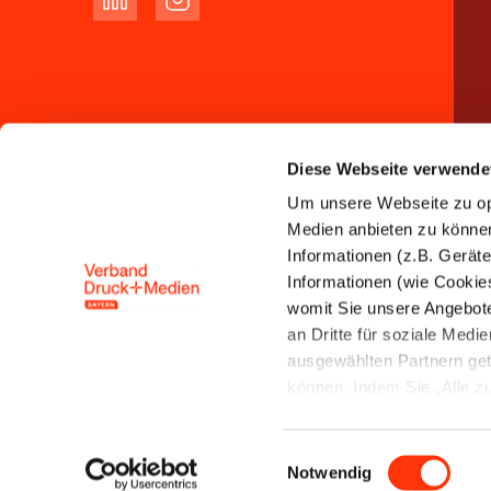
Diese Webseite verwende
Um unsere Webseite zu opt
Medien anbieten zu können 
Informationen (z.B. Gerät
Informationen (wie Cookie
womit Sie unsere Angebot
an Dritte für soziale Med
ausgewählten Partnern get
können. Indem Sie „Alle zul
Speicherung und Datenver
Einwilligungsauswahl
Notwendig