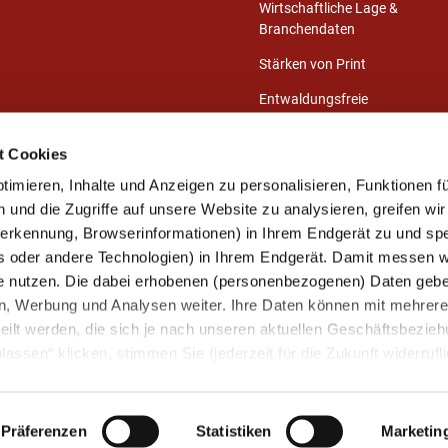
Wirtschaftliche Lage &
Branchendaten
Stärken von Print
Entwaldungsfreie
Druckprodukte
t Cookies
Presse-Center
imieren, Inhalte und Anzeigen zu personalisieren, Funktionen fü
Publikationen
und die Zugriffe auf unsere Website zu analysieren, greifen wir
eerkennung, Browserinformationen) in Ihrem Endgerät zu und sp
s oder andere Technologien) in Ihrem Endgerät. Damit messen wi
Mitglied werden
e nutzen. Die dabei erhobenen (personenbezogenen) Daten gebe
Unsere Mitglieder
ien, Werbung und Analysen weiter. Ihre Daten können mit mehrer
Ihre Mitgliedervorteile
eilt werden, die sich je nach unseren aktuellen Geschäftsbezie
assen“ klicken, stimmen Sie (jederzeit für die Zukunft widerrufli
Kontakt aufnehmen
arbeitung zu.
Präferenzen
Statistiken
Marketin
Kontakt
Newsletter
Impressum
Datenschutz