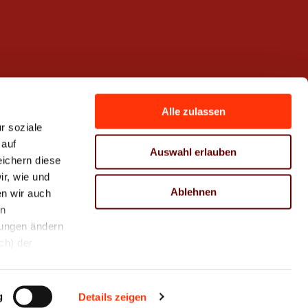
Alle zulassen
r soziale
 auf
Auswahl erlauben
eichern diese
r, wie und
Ablehnen
n wir auch
en
hungen ändern
ch) der
g
Sitemap
AGB Akademie
Details zeigen