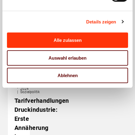
ab
Juli
Details zeigen
2024
17.
September
24. Juni
21. Juni
21. Juni
2024
2024
2024
2024
Alle zulassen
Auswahl erlauben
Ablehnen
Tarifpolitik
Tarifrunde
2024
Sozialpolitik
Tarifverhandlungen
Druckindustrie:
Erste
Annäherung