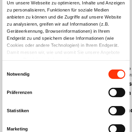
Um unsere Webseite zu optimieren, Inhalte und Anzeigen
Das könnte Sie auch
zu personalisieren, Funktionen für soziale Medien
anbieten zu können und die Zugriffe auf unsere Website
interessieren
zu analysieren, greifen wir auf Informationen (z.B.
Geräteerkennung, Browserinformationen) in Ihrem
Endgerät zu und speichern diese Informationen (wie
Cookies oder andere Technologien) in Ihrem Endgerät.
Damit messen wir, wie und womit Sie unsere Angebote
nutzen. Die dabei erhobenen (personenbezogenen)
Presse
Presse
Manteltarifvertrag
Tarifrunde
Tarifpolitik
Tarifpolitik
Daten geben wir auch an Dritte für soziale Medien,
Tarifrunde
2024
Einwilligungsauswahl
Tarifrunde
Tarifrunde
2024
2024
2024
Werbung und Analysen weiter. Ihre Daten können mit
Notwendig
Durchbruch
Sozialpolitik
Sozialpolit
Tarifparteien
mehreren ausgewählten Partnern geteilt werden, die sich
Tarifabschluss
Tarifab
bei
der
je nach unseren aktuellen Geschäftsbeziehungen ändern
in
in
Tarifverhandlungen
Präferenzen
können. Indem Sie „Alle zulassen“ klicken, stimmen Sie
Druckindustrie
der
der
Druckindustrie
(jederzeit für die Zukunft widerruflich) der Speicherung
diskutieren
und Datenverarbeitung zu.
Druckindustrie:
Druckin
Statistiken
Zukunft
vorläufige
des
Lohntabelle
Marketing
Manteltarifvertrages