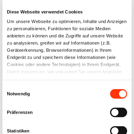
Diese Webseite verwendet Cookies
Benutzername oder E-Mail-Adresse
Um unsere Webseite zu optimieren, Inhalte und Anzeigen
zu personalisieren, Funktionen für soziale Medien
anbieten zu können und die Zugriffe auf unsere Website
zu analysieren, greifen wir auf Informationen (z.B.
Geräteerkennung, Browserinformationen) in Ihrem
Endgerät zu und speichern diese Informationen (wie
Cookies oder andere Technologien) in Ihrem Endgerät.
Zurück zum Anmeldeformular
Damit messen wir, wie und womit Sie unsere Angebote
nutzen. Die dabei erhobenen (personenbezogenen)
Daten geben wir auch an Dritte für soziale Medien,
Einwilligungsauswahl
Werbung und Analysen weiter. Ihre Daten können mit
Notwendig
mehreren ausgewählten Partnern geteilt werden, die sich
je nach unseren aktuellen Geschäftsbeziehungen ändern
Präferenzen
Ansprechpartner
können. Indem Sie „Alle zulassen“ klicken, stimmen Sie
(jederzeit für die Zukunft widerruflich) der Speicherung
Yvonne Fuchs
und Datenverarbeitung zu.
Statistiken
Rechtsanwältin (Syndikusrechtsanwältin)