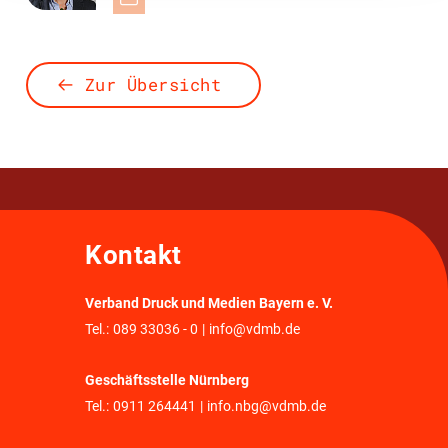
Zur Übersicht
Kontakt
Verband Druck und Medien Bayern e. V.
Tel.:
089 33036 - 0
|
info@vdmb.de
Geschäftsstelle Nürnberg
Tel.:
0911 264441
|
info.nbg@vdmb.de