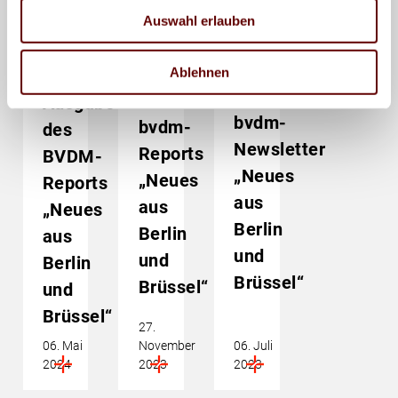
Technik
Umwelt und
Technik
Auswahl erlauben
und
Nachhaltigkeit
und
Prozesse
Prozesse
Umwelt und
Nachhaltiges
2.
Nachhaltigkeit
Drucken
Umwelt und
Ausgabe
Nachhaltigkeit
Ablehnen
3.
Neuer
des
Ausgabe
bvdm-
bvdm-
des
Newsletter
Reports
BVDM-
„Neues
„Neues
Reports
aus
aus
„Neues
Berlin
Berlin
aus
und
und
Berlin
Brüssel“
Brüssel“
und
Brüssel“
27.
06. Mai
November
06. Juli
2024
2023
2023