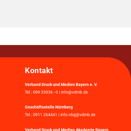
Kontakt
Verband Druck und Medien Bayern e. V.
Tel.:
089 33036 - 0
|
info@vdmb.de
Geschäftsstelle Nürnberg
Tel.:
0911 264441
|
info.nbg@vdmb.de
Verband Druck und Medien Akademie Bayern